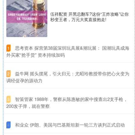
伍祥配资 开黑总翻车?这份“王炸攻略”让你
秒变王者，万元大奖直接抱走!
​思考资本 探营第38届深圳玩具展&潮玩展： 国潮玩具成海
1
外买家“抢手货” 资本持续加码
​益牛网 摇头摆尾，引火归元：尤昭玲教授带你把心火变为
2
调经促孕的源动力
​智策管家 1988年，警察从陈惠敏的家中搜查出2支手枪，
3
200发子弹，就在警察
​和业众 伊朗、美国与巴基斯坦新一轮三方谈判正式启动
4