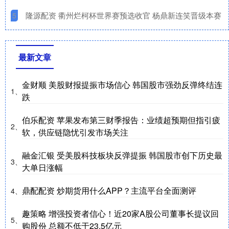
​隆源配资 衢州烂柯杯世界赛预选收官 杨鼎新连笑晋级本赛
5
最新文章
金财顺 美股财报提振市场信心 韩国股市强劲反弹终结连
1、
跌
伯乐配资 苹果发布第三财季报告：业绩超预期但指引疲
2、
软，供应链隐忧引发市场关注
融金汇银 受美股科技板块反弹提振 韩国股市创下历史最
3、
大单日涨幅
鼎配配资 炒期货用什么APP？主流平台全面测评
4、
趣策略 增强投资者信心！近20家A股公司董事长提议回
5、
购股份 总额不低于23.5亿元