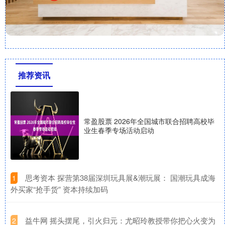
推荐资讯
常盈股票 2026年全国城市联合招聘高校毕
业生春季专场活动启动
​思考资本 探营第38届深圳玩具展&潮玩展： 国潮玩具成海
1
外买家“抢手货” 资本持续加码
​益牛网 摇头摆尾，引火归元：尤昭玲教授带你把心火变为
2