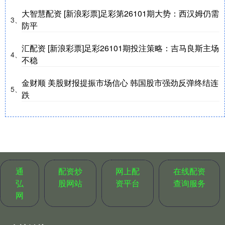
大智慧配资 [新浪彩票]足彩第26101期大势：西汉姆仍需
3、
防平
汇配资 [新浪彩票]足彩26101期投注策略：吉马良斯主场
4、
不稳
金财顺 美股财报提振市场信心 韩国股市强劲反弹终结连
5、
跌
通
配资炒
网上配
在线配资
弘
股网站
资平台
查询服务
网