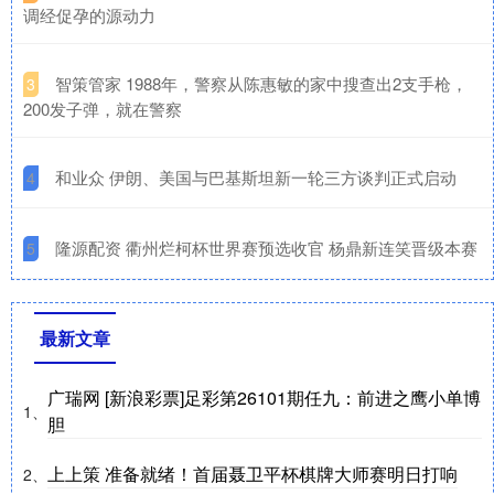
调经促孕的源动力
​智策管家 1988年，警察从陈惠敏的家中搜查出2支手枪，
3
200发子弹，就在警察
​和业众 伊朗、美国与巴基斯坦新一轮三方谈判正式启动
4
​隆源配资 衢州烂柯杯世界赛预选收官 杨鼎新连笑晋级本赛
5
最新文章
广瑞网 [新浪彩票]足彩第26101期任九：前进之鹰小单博
1、
胆
上上策 准备就绪！首届聂卫平杯棋牌大师赛明日打响
2、