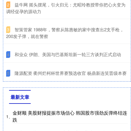
​益牛网 摇头摆尾，引火归元：尤昭玲教授带你把心火变为
2
调经促孕的源动力
​智策管家 1988年，警察从陈惠敏的家中搜查出2支手枪，
3
200发子弹，就在警察
​和业众 伊朗、美国与巴基斯坦新一轮三方谈判正式启动
4
​隆源配资 衢州烂柯杯世界赛预选收官 杨鼎新连笑晋级本赛
5
最新文章
金财顺 美股财报提振市场信心 韩国股市强劲反弹终结连
1、
跌