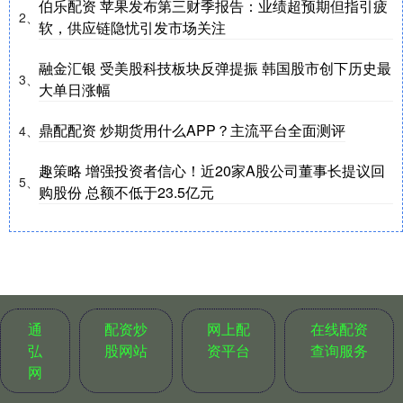
伯乐配资 苹果发布第三财季报告：业绩超预期但指引疲
2、
软，供应链隐忧引发市场关注
融金汇银 受美股科技板块反弹提振 韩国股市创下历史最
3、
大单日涨幅
鼎配配资 炒期货用什么APP？主流平台全面测评
4、
趣策略 增强投资者信心！近20家A股公司董事长提议回
5、
购股份 总额不低于23.5亿元
通
配资炒
网上配
在线配资
弘
股网站
资平台
查询服务
网