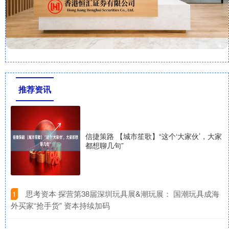
推荐资讯
信捷策路 【城市笙歌】“这个‘大家伙’，大家
都想聊几句”
​思考资本 探营第38届深圳玩具展&潮玩展： 国潮玩具成海
1
外买家“抢手货” 资本持续加码