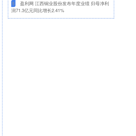
​盈利网 江西铜业股份发布年度业绩 归母净利
5
润71.3亿元同比增长2.41%