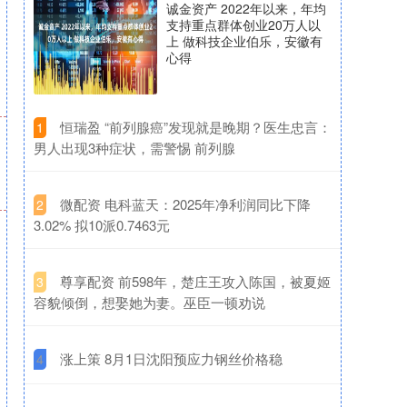
诚金资产 2022年以来，年均
支持重点群体创业20万人以
上 做科技企业伯乐，安徽有
心得
​恒瑞盈 “前列腺癌”发现就是晚期？医生忠言：
1
男人出现3种症状，需警惕 前列腺
​微配资 电科蓝天：2025年净利润同比下降
2
3.02% 拟10派0.7463元
​尊享配资 前598年，楚庄王攻入陈国，被夏姬
3
容貌倾倒，想娶她为妻。巫臣一顿劝说
​涨上策 8月1日沈阳预应力钢丝价格稳
4