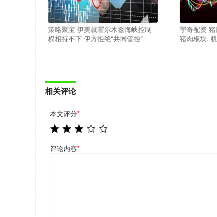
策略聚宝 伊美就霍尔木兹海峡控制
宇奇配资 猪
权相持不下 伊方拒绝“共同管控”
猪肉板块, 
相关评论
本文评分
*
评论内容
*