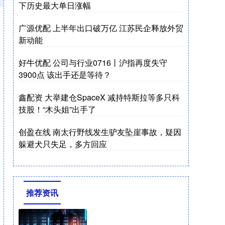
下历史最大单日涨幅
广源优配 上半年出口破万亿 江苏民企释放外贸
新动能
好牛优配 公司与行业0716丨沪指再度失守
3900点 该出手还是等待？
鑫配资 大举建仓SpaceX 减持特斯拉等多只科
技股！“木头姐”出手了
创盈在线 南太行野线发生驴友坠崖事故，疑因
躲避犬只失足，多方回应
推荐资讯